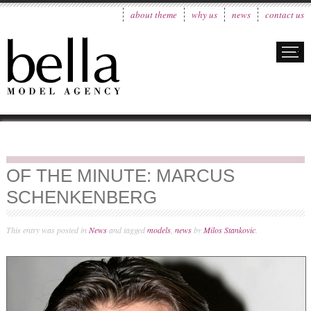
about theme
why us
news
contact us
OF THE MINUTE: MARCUS
SCHENKENBERG
This entry was posted in
News
and tagged
models
,
news
by
Milos Stankovic
.