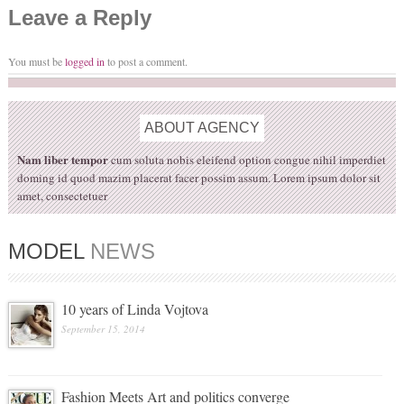
Leave a Reply
You must be
logged in
to post a comment.
ABOUT
AGENCY
Nam liber tempor
cum soluta nobis eleifend option congue nihil imperdiet
doming id quod mazim placerat facer possim assum. Lorem ipsum dolor sit
amet, consectetuer
MODEL
NEWS
10 years of Linda Vojtova
September 15, 2014
Fashion Meets Art and politics converge