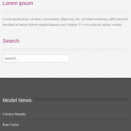
Lorem
ipsum
Lorem ipsum dolor sit amet, consectetuer adipiscing elit, sed diam nonummy nibh euismod
tincidunt ut laoreet dolore magna aliquam erat volutpat. Ut wisi enim ad minim veniam.
Search
Search our destinations
Model
News
Carolyn Murphy
Kate Upton