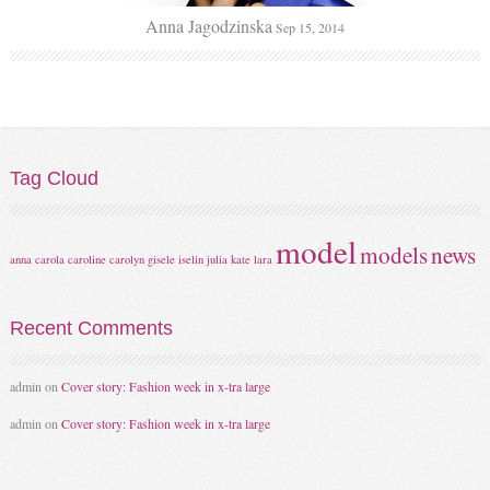
Anna Jagodzinska
Sep 15, 2014
Tag
Cloud
model
models
news
anna
carola
caroline
carolyn
gisele
iselin
julia
kate
lara
Recent
Comments
admin
on
Cover story: Fashion week in x-tra large
admin
on
Cover story: Fashion week in x-tra large