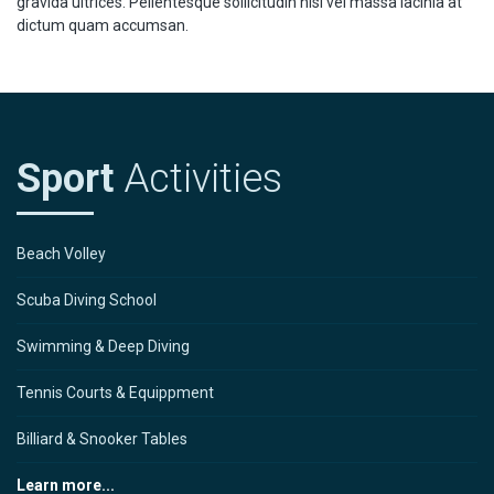
gravida ultrices. Pellentesque sollicitudin nisl vel massa lacinia at
dictum quam accumsan.
Sport
Activities
Beach Volley
Scuba Diving School
Swimming & Deep Diving
Tennis Courts & Equippment
Billiard & Snooker Tables
Learn more...