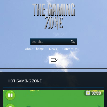
Search our destinations
About Theme
News
Contact Us
HOT GAMING ZONE