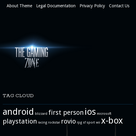
About Theme
Legal Documentation
Privacy Policy
Contact Us
TAG CLOUD
android
ios
first person
blizzard
microsoft
x-box
playstation
rovio
racing
rockstar
rpg
sf
sport
wii